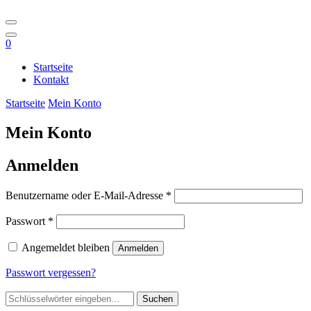
0
Startseite
Kontakt
Startseite
Mein Konto
Mein Konto
Anmelden
Erforderlich
Benutzername oder E-Mail-Adresse
*
Erforderlich
Passwort
*
Angemeldet bleiben
Anmelden
Passwort vergessen?
Suchst
du