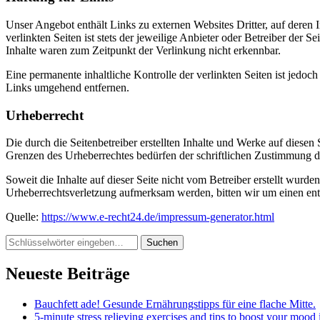
Unser Angebot enthält Links zu externen Websites Dritter, auf deren
verlinkten Seiten ist stets der jeweilige Anbieter oder Betreiber der
Inhalte waren zum Zeitpunkt der Verlinkung nicht erkennbar.
Eine permanente inhaltliche Kontrolle der verlinkten Seiten ist jed
Links umgehend entfernen.
Urheberrecht
Die durch die Seitenbetreiber erstellten Inhalte und Werke auf diese
Grenzen des Urheberrechtes bedürfen der schriftlichen Zustimmung des
Soweit die Inhalte auf dieser Seite nicht vom Betreiber erstellt wurde
Urheberrechtsverletzung aufmerksam werden, bitten wir um einen en
Quelle:
https://www.e-recht24.de/impressum-generator.html
Suchst
du
nach
Neueste Beiträge
etwas?
Bauchfett ade! Gesunde Ernährungstipps für eine flache Mitte.
5-minute stress relieving exercises and tips to boost your moo