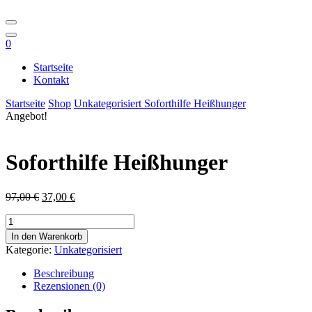
0
Startseite
Kontakt
Startseite
Shop
Unkategorisiert
Soforthilfe Heißhunger
Angebot!
Soforthilfe Heißhunger
Ursprünglicher
Aktueller
97,00
€
37,00
€
Preis
Preis
Soforthilfe
war:
ist:
Heißhunger
97,00 €
37,00 €.
In den Warenkorb
Menge
Kategorie:
Unkategorisiert
Beschreibung
Rezensionen (0)