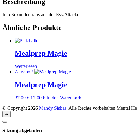
Beschreibung
In 5 Sekunden raus aus der Ess-Attacke
Ähnliche Produkte
Mealprep Magie
Weiterlesen
Angebot!
Mealprep Magie
Ursprünglicher
Aktueller
37,00
€
17,00
€
In den Warenkorb
Preis
Preis
© Copyright 2026
Mandy Siskas
. Alle Rechte vorbehalten.
Mental He
war:
ist:
37,00 €
17,00 €.
➜
Dialog
schließen
Sitzung abgelaufen